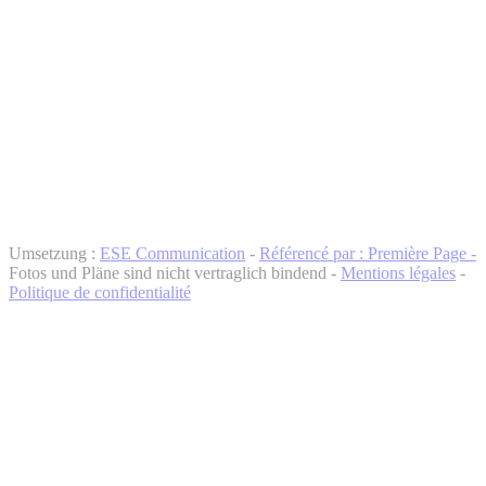
Umsetzung :
ESE Communication
-
Référencé par : Première Page -
Fotos und Pläne sind nicht vertraglich bindend -
Mentions légales
-
Politique de confidentialité