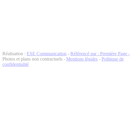
Réalisation :
ESE Communication
-
Référencé par : Première Page -
Photos et plans non contractuels -
Mentions légales
-
Politique de
confidentialité