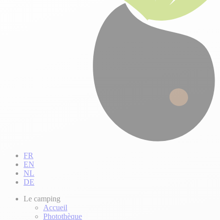
FR
EN
NL
DE
Le camping
Accueil
Photothèque