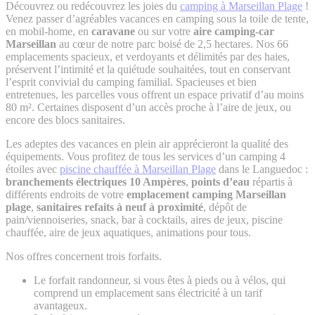
Découvrez ou redécouvrez les joies du
camping à Marseillan Plage
!
Venez passer d’agréables vacances en camping sous la toile de tente,
en mobil-home, en
caravane
ou sur votre
aire camping-car
Marseillan
au cœur de notre parc boisé de 2,5 hectares. Nos 66
emplacements spacieux, et verdoyants et délimités par des haies,
préservent l’intimité et la quiétude souhaitées, tout en conservant
l’esprit convivial du camping familial. Spacieuses et bien
entretenues, les parcelles vous offrent un espace privatif d’au moins
80 m². Certaines disposent d’un accès proche à l’aire de jeux, ou
encore des blocs sanitaires.
Les adeptes des vacances en plein air apprécieront la qualité des
équipements. Vous profitez de tous les services d’un camping 4
étoiles avec
piscine chauffée à Marseillan Plage
dans le Languedoc :
branchements électriques 10 Ampères
,
points d’eau
répartis à
différents endroits de votre
emplacement camping Marseillan
plage
,
sanitaires refaits à neuf à proximité
, dépôt de
pain/viennoiseries, snack, bar à cocktails, aires de jeux, piscine
chauffée, aire de jeux aquatiques, animations pour tous.
Nos offres concernent trois forfaits.
Le forfait randonneur, si vous êtes à pieds ou à vélos, qui
comprend un emplacement sans électricité à un tarif
avantageux.