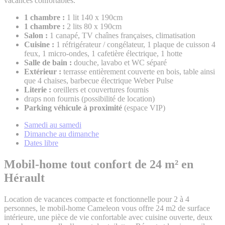
vacances confortables.
1 chambre :
1 lit 140 x 190cm
1 chambre :
2 lits 80 x 190cm
Salon :
1 canapé, TV chaînes françaises, climatisation
Cuisine :
1 réfrigérateur / congélateur, 1 plaque de cuisson 4
feux, 1 micro-ondes, 1 cafetière électrique, 1 hotte
Salle de bain :
douche, lavabo et WC séparé
Extérieur :
terrasse entièrement couverte en bois, table ainsi
que 4 chaises, barbecue électrique Weber Pulse
Literie :
oreillers et couvertures fournis
draps non fournis (possibilité de location)
Parking véhicule à proximité
(espace VIP)
Samedi au samedi
Dimanche au dimanche
Dates libre
Mobil-home tout confort de 24 m²
en
Hérault
Location de vacances compacte et fonctionnelle pour 2 à 4
personnes, le mobil-home Cameleon vous offre 24 m2 de surface
intérieure, une pièce de vie confortable avec cuisine ouverte, deux