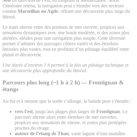
Sète
en direction de l’est, en longeant la Méditerranée. Selon
l’itinéraire retenu, la navigation peut s’étendre vers des secteurs
comme
Marseillan ou Agde
, offrant une découverte plus large du
littoral.
Le trajet alterne entre des portions de mer ouverte, propices aux
sensations dynamiques avec une houle modérée, et des zones plus
abritées, idéales pour une navigation plus souple. Cette diversité
permet d’admirer des paysages côtiers variés et des étendues
littorales plus vastes, tout en profitant d’un pilotage équilibré entre
plaisir et découverte.
Une durée d’environ 1 h permet à la fois un pilotage technique et
une découverte plus approfondie du littoral.
Parcours plus long (~1 h à 2 h) — Frontignan &
étangs
Au fur et à mesure que la sortie s’allonge, la balade peut s’étendre :
vers l’est
, jusqu’aux plages plus larges de
Frontignan
. Le
parcours alterne alors entre étendues de mer ouvertes,
propices aux sensations de vitesse, et zones plus protégées
proches du rivage.
autour de l’étang de Thau
, vaste lagune d’eau saumâtre