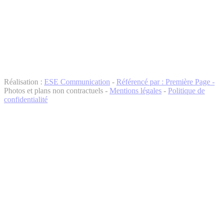
Réalisation :
ESE Communication
-
Référencé par : Première Page -
Photos et plans non contractuels -
Mentions légales
-
Politique de
confidentialité