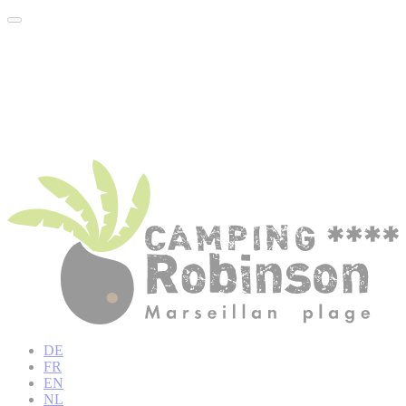
DE
FR
EN
NL