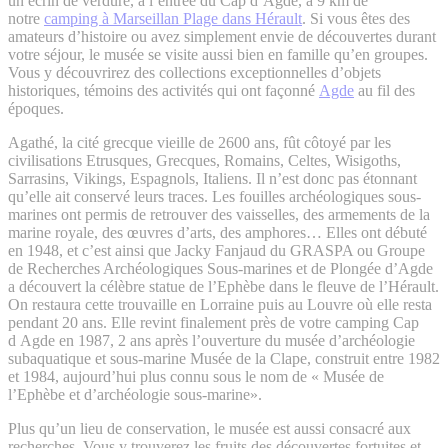
un écrin de verdure, à l’entrée du Cap d’Agde, à 9 km de
notre
camping à Marseillan Plage dans Hérault
. Si vous êtes des
amateurs d’histoire ou avez simplement envie de découvertes durant
votre séjour, le musée se visite aussi bien en famille qu’en groupes.
Vous y découvrirez des collections exceptionnelles d’objets
historiques, témoins des activités qui ont façonné
Agde
au fil des
époques.
Agathé, la cité grecque vieille de 2600 ans, fût côtoyé par les
civilisations Etrusques, Grecques, Romains, Celtes, Wisigoths,
Sarrasins, Vikings, Espagnols, Italiens. Il n’est donc pas étonnant
qu’elle ait conservé leurs traces. Les fouilles archéologiques sous-
marines ont permis de retrouver des vaisselles, des armements de la
marine royale, des œuvres d’arts, des amphores… Elles ont débuté
en 1948, et c’est ainsi que Jacky Fanjaud du GRASPA ou Groupe
de Recherches Archéologiques Sous-marines et de Plongée d’Agde
a découvert la célèbre statue de l’Ephèbe dans le fleuve de l’Hérault.
On restaura cette trouvaille en Lorraine puis au Louvre où elle resta
pendant 20 ans. Elle revint finalement près de votre camping Cap
d Agde en 1987, 2 ans après l’ouverture du musée d’archéologie
subaquatique et sous-marine Musée de la Clape, construit entre 1982
et 1984, aujourd’hui plus connu sous le nom de « Musée de
l’Ephèbe et d’archéologie sous-marine».
Plus qu’un lieu de conservation, le musée est aussi consacré aux
recherches. Vous y trouverez les fruits des découvertes fortuites et