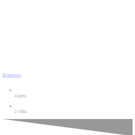
Robinson
4
pers.
2
chbr.