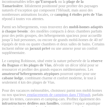
incontournables telles
qu’Europark
ou la
plage de la
Tamarissière
. Idéalement positionné pour profiter des paysages
naturels d’exception qui composent l’Hérault, mais aussi des
nombreuses animations locales, ce
camping 4 étoiles près de Vias
répond à toutes vos attentes.
Parmi ses hébergements, vous trouverez des
mobil-homes adaptés
à chaque besoin
: des modèles compacts à deux chambres parfaits
pour des petits groupes, des hébergements spacieux pour accueillir
jusqu’à huit personnes, ou encore de grands mobil-homes de 40 m²
équipés de trois ou quatre chambres et deux salles de bains. Certains
incluent même un
jacuzzi privé
ou une annexe pour un confort
supplémentaire.
Le camping Robinson, situé entre la nature préservée de la
réserve
du Bagnas
et
les plages de Vias
, dévoile un décor idéal pour se
ressourcer et profiter des grands espaces méditerranéens. Les
amateurs
d’hébergements atypiques
pourront opter pour une
cabane lodge
, combinant charme et confort moderne, le tout à
seulement 4 km des plages de Vias.
Pour des vacances mémorables, choisissez parmi nos mobil-homes
ou nos spacieux
emplacements de campings dans l’Hérault
, parfaits
pour les tentes, caravanes et camping-cars. Profitez également des
infrastructures dédiées aux familles
, comme l’espace aquatique