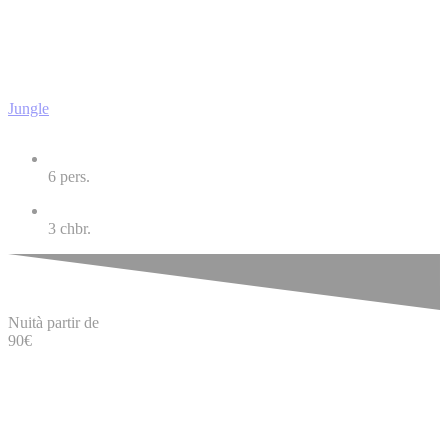
Jungle
6
pers.
3
chbr.
Nuit
à partir de
90
€