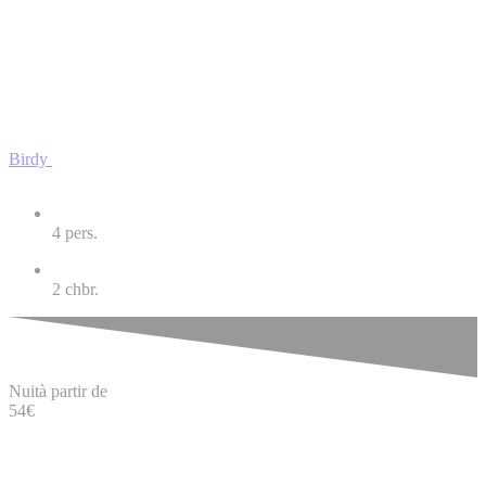
Birdy
4
pers.
2
chbr.
Nuit
à partir de
54
€