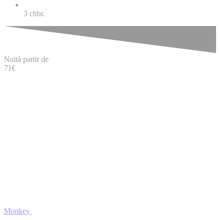
3
chbr.
Nuit
à partir de
71
€
Monkey