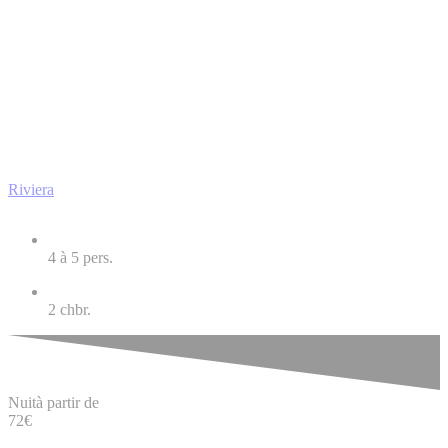
Riviera
4 à 5
pers.
2
chbr.
Nuit
à partir de
72
€