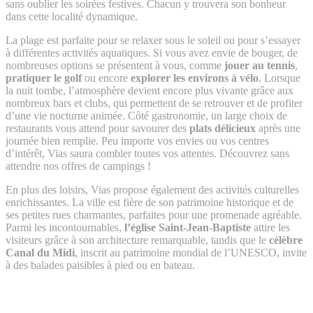
sans oublier les soirées festives. Chacun y trouvera son bonheur
dans cette localité dynamique.
La plage est parfaite pour se relaxer sous le soleil ou pour s’essayer
à différentes activités aquatiques. Si vous avez envie de bouger, de
nombreuses options se présentent à vous, comme
jouer au tennis
,
pratiquer le golf
ou encore
explorer les environs à vélo
. Lorsque
la nuit tombe, l’atmosphère devient encore plus vivante grâce aux
nombreux bars et clubs, qui permettent de se retrouver et de profiter
d’une vie nocturne animée. Côté gastronomie, un large choix de
restaurants vous attend pour savourer des
plats délicieux
après une
journée bien remplie. Peu importe vos envies ou vos centres
d’intérêt, Vias saura combler toutes vos attentes. Découvrez sans
attendre nos offres de campings !
En plus des loisirs, Vias propose également des activités culturelles
enrichissantes. La ville est fière de son patrimoine historique et de
ses petites rues charmantes, parfaites pour une promenade agréable.
Parmi les incontournables,
l’église Saint-Jean-Baptiste
attire les
visiteurs grâce à son architecture remarquable, tandis que le
célèbre
Canal du Midi
, inscrit au patrimoine mondial de l’UNESCO, invite
à des balades paisibles à pied ou en bateau.