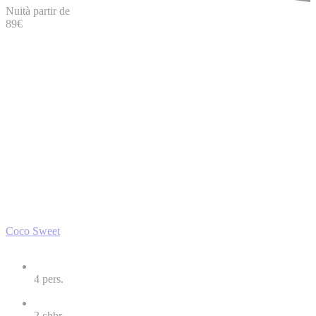
Nuit
à partir de
89
€
Coco Sweet
4
pers.
2
chbr.